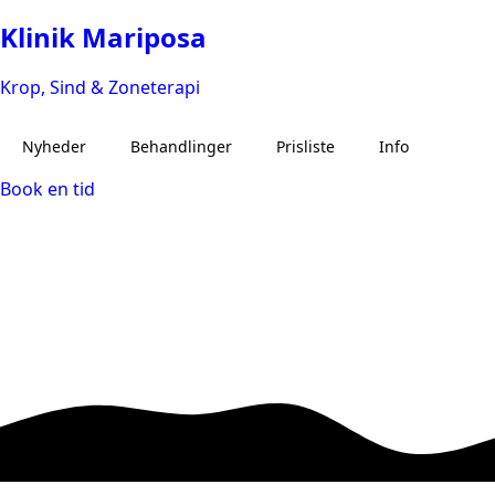
Klinik Mariposa
Krop, Sind & Zoneterapi
Nyheder
Behandlinger
Prisliste
Info
Book en tid
Zoneterapi
Om mig
Øreakupunktur
Om klinikken
Baby og børne zoneterapi
Kontakt