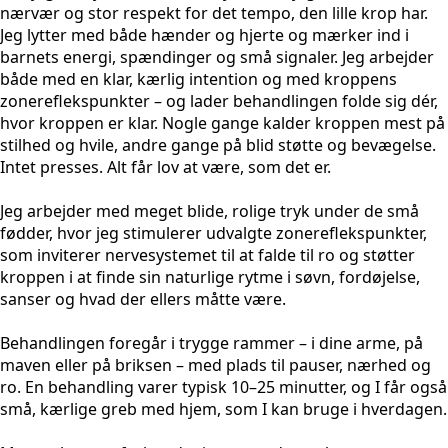
nærvær og stor respekt for det tempo, den lille krop har.
Jeg lytter med både hænder og hjerte og mærker ind i
barnets energi, spændinger og små signaler. Jeg arbejder
både med en klar, kærlig intention og med kroppens
zonereflekspunkter – og lader behandlingen folde sig dér,
hvor kroppen er klar. Nogle gange kalder kroppen mest på
stilhed og hvile, andre gange på blid støtte og bevægelse.
Intet presses. Alt får lov at være, som det er.
Jeg arbejder med meget blide, rolige tryk under de små
fødder, hvor jeg stimulerer udvalgte zonereflekspunkter,
som inviterer nervesystemet til at falde til ro og støtter
kroppen i at finde sin naturlige rytme i søvn, fordøjelse,
sanser og hvad der ellers måtte være.
Behandlingen foregår i trygge rammer – i dine arme, på
maven eller på briksen – med plads til pauser, nærhed og
ro. En behandling varer typisk 10–25 minutter, og I får også
små, kærlige greb med hjem, som I kan bruge i hverdagen.