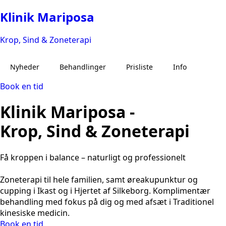
Klinik Mariposa
Krop, Sind & Zoneterapi
Nyheder
Behandlinger
Prisliste
Info
Book en tid
Klinik Mariposa -
Zoneterapi
Om mig
Øreakupunktur
Om klinikken
Krop, Sind & Zoneterapi
Baby og børne zoneterapi
Kontakt
Få kroppen i balance – naturligt og professionelt
Zoneterapi til hele familien, samt øreakupunktur og
cupping i Ikast og i Hjertet af Silkeborg. Komplimentær
behandling med fokus på dig og med afsæt i Traditionel
kinesiske medicin.
Book en tid